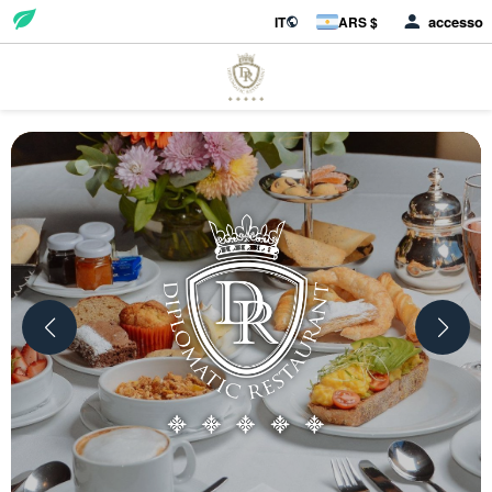
accesso
IT
ARS $