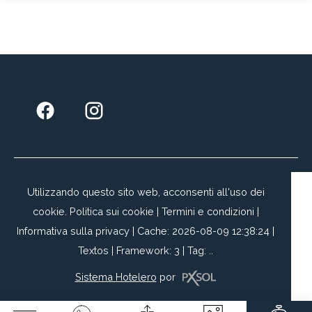
ALOJAMIENTO EN BASE TRIPLE O CUÁDRUPLE (Dos adultos +
Dos menores hasta 12 años)
4 NOCHES
$ 1.100.000 + IVA
3 cuotas sin interés con tarjetas Visa y Mastercard
Válido para alojarse hasta el 31/08/2026
Sujeto a disponibilidad
Utilizzando questo sito web, acconsenti all'uso dei
cookie.
Politica sui cookie
|
Termini e condizioni
|
Informativa sulla privacy
|
Cache: 2026-08-09 12:38:24 |
Textos
|
Framework: 3 |
Tag:
..
Sistema Hotelero
por