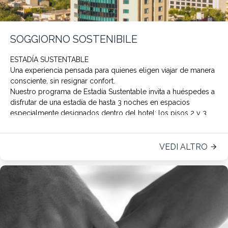
SOGGIORNO SOSTENIBILE
ESTADÍA SUSTENTABLE
Una experiencia pensada para quienes eligen viajar de manera
consciente, sin resignar confort.
Nuestro programa de
Estadía Sustentable
invita a huéspedes a
disfrutar de una estadía de hasta 3 noches en espacios
especialmente designados dentro del hotel: los pisos 2 y 3,
denominado
s pisos sustentables.
Durante su estadía, el servicio de limpieza diaria y la
VEDI ALTRO
reposición de blancos se realizará de manera reducida,
contribuyendo al ahorro de agua, energía y a la disminución
de la huella de carbono asociada a los procesos de
lavandería.
Asimismo, se promueve el uso de escaleras como una
alternativa sostenible dentro del hotel.