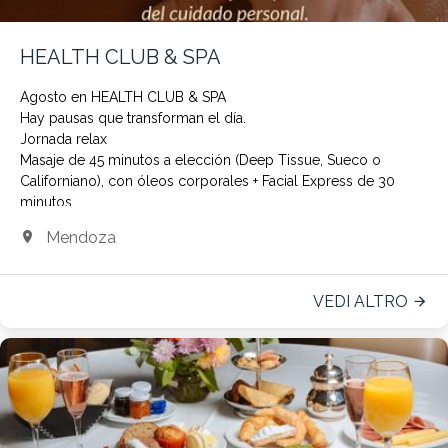
HEALTH CLUB & SPA
Agosto en HEALTH CLUB & SPA
Hay pausas que transforman el día.
Jornada relax
Masaje de 45 minutos a elección (Deep Tissue, Sueco o
Californiano), con óleos corporales + Facial Express de 30
minutos.
AR$120.000 finales
Mendoza
Elija compartir un momento especial
Spa & Tarde de té
Dos masajes de 45 minutos + Tarde de té
VEDI ALTRO
AR$230.000 finales
Reservas : +5492615194284
spa@diplomatihotel.com.ar