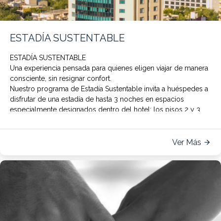
ESTADÍA SUSTENTABLE
ESTADÍA SUSTENTABLE
Una experiencia pensada para quienes eligen viajar de manera
consciente, sin resignar confort.
Nuestro programa de
Estadía Sustentable
invita a huéspedes a
disfrutar de una estadía de hasta 3 noches en espacios
especialmente designados dentro del hotel: los pisos 2 y 3,
denominado
s pisos sustentables.
Durante su estadía, el servicio de limpieza diaria y la
Ver Más
reposición de blancos se realizará de manera reducida,
contribuyendo al ahorro de agua, energía y a la disminución
de la huella de carbono asociada a los procesos de
lavandería.
Asimismo, se promueve el uso de escaleras como una
alternativa sostenible dentro del hotel.