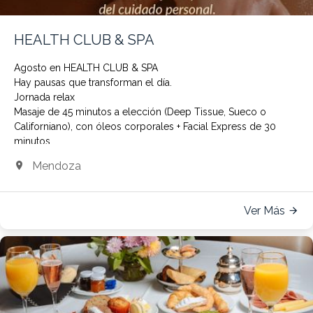
HEALTH CLUB & SPA
Agosto en HEALTH CLUB & SPA
Hay pausas que transforman el día.
Jornada relax
Masaje de 45 minutos a elección (Deep Tissue, Sueco o
Californiano), con óleos corporales + Facial Express de 30
minutos.
AR$120.000 finales
Mendoza
Elija compartir un momento especial
Spa & Tarde de té
Dos masajes de 45 minutos + Tarde de té
Ver Más
AR$230.000 finales
Reservas : +5492615194284
spa@diplomatihotel.com.ar