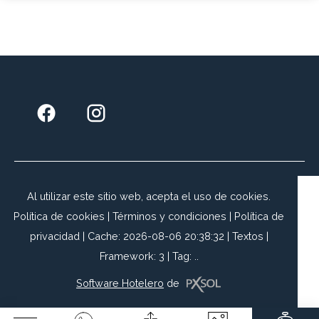
ALOJAMIENTO EN BASE TRIPLE O CUÁDRUPLE (Dos adultos +
Dos menores hasta 12 años)
4 NOCHES
$ 1.100.000 + IVA
3 cuotas sin interés con tarjetas Visa y Mastercard
Válido para alojarse hasta el 31/08/2026
Sujeto a disponibilidad
Al utilizar este sitio web, acepta el uso de cookies.
Política de cookies
|
Términos y condiciones
|
Política de
privacidad
|
Cache: 2026-08-06 20:38:32 |
Textos
|
Framework: 3 |
Tag:
..
Software Hotelero
de