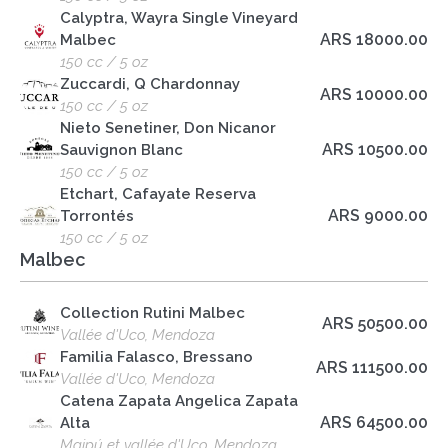
Calyptra, Wayra Single Vineyard
ARS 18000.00
Malbec
150 cc / 5 oz
Zuccardi, Q Chardonnay
ARS 10000.00
150 cc / 5 oz
Nieto Senetiner, Don Nicanor
ARS 10500.00
Sauvignon Blanc
150 cc / 5 oz
Etchart, Cafayate Reserva
ARS 9000.00
Torrontés
150 cc / 5 oz
Malbec
Collection Rutini Malbec
ARS 50500.00
Vallée d'Uco, Mendoza
Familia Falasco, Bressano
ARS 111500.00
Vallée d'Uco, Mendoza
Catena Zapata Angelica Zapata
ARS 64500.00
Alta
Maipú et vallée d'Uco, Mendoza