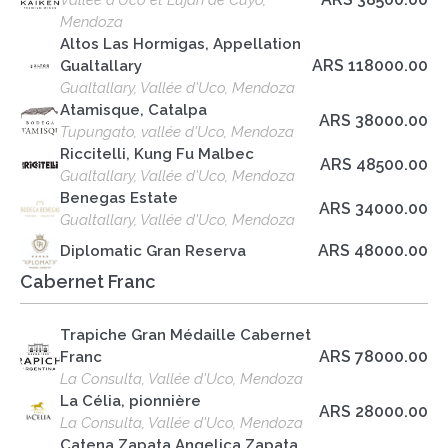
Vallée d'Uco et Luján de Cuyo,
Mendoza
Altos Las Hormigas, Appellation
ARS 118000.00
Gualtallary
Gualtallary, Vallée d'Uco, Mendoza
Atamisque, Catalpa
ARS 38000.00
Tupungato, vallée d'Uco, Mendoza
Riccitelli, Kung Fu Malbec
ARS 48500.00
Gualtallary, Vallée d'Uco, Mendoza
Benegas Estate
ARS 34000.00
Gualtallary, Vallée d'Uco, Mendoza
ARS 48000.00
Diplomatic Gran Reserva
Cabernet Franc
Trapiche Gran Médaille Cabernet
ARS 78000.00
Franc
La Consulta, Vallée d'Uco, Mendoza
La Célia, pionnière
ARS 28000.00
La Consulta, Vallée d'Uco, Mendoza
Catena Zapata Angelica Zapata