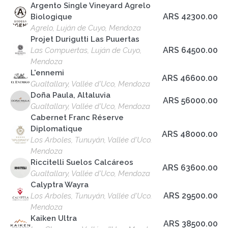
Argento Single Vineyard Agrelo
ARS 42300.00
Biologique
Agrelo, Luján de Cuyo, Mendoza
Projet Durigutti Las Puuertas
ARS 64500.00
Las Compuertas, Luján de Cuyo,
Mendoza
L'ennemi
ARS 46600.00
Gualtallary, Vallée d'Uco, Mendoza
Doña Paula, Altaluvia
ARS 56000.00
Gualtallary, Vallée d'Uco, Mendoza
Cabernet Franc Réserve
Diplomatique
ARS 48000.00
Los Arboles, Tunuyán, Vallée d'Uco.
Mendoza
Riccitelli Suelos Calcáreos
ARS 63600.00
Gualtallary, Vallée d'Uco, Mendoza
Calyptra Wayra
ARS 29500.00
Los Arboles, Tunuyán, Vallée d'Uco.
Mendoza
Kaiken Ultra
ARS 38500.00