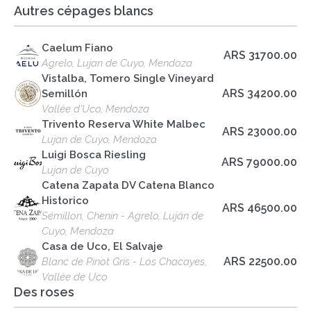
Autres cépages blancs
Caelum Fiano
ARS 31700.00
Agrelo, Lujan de Cuyo, Mendoza
Vistalba, Tomero Single Vineyard
ARS 34200.00
Semillón
Vallée d'Uco, Mendoza
Trivento Reserva White Malbec
ARS 23000.00
Lujan de Cuyo, Mendoza
Luigi Bosca Riesling
ARS 79000.00
Lujan de Cuyo
Catena Zapata DV Catena Blanco
Historico
ARS 46500.00
Sémillon, Chenin - Agrelo, Luján de
Cuyo, Mendoza
Casa de Uco, El Salvaje
ARS 22500.00
Blanc de Pinot Gris - Los Chacayes,
Vallée de Uco
Des roses