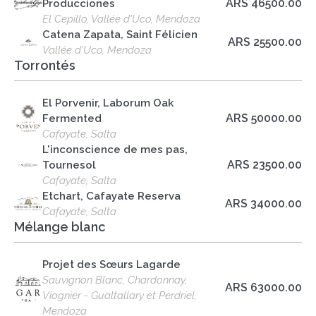
ARS 46500.00
Producciones
El Cepillo, Vallée d'Uco, Mendoza
Catena Zapata, Saint Félicien
ARS 25500.00
Vallée d'Uco, Mendoza
Torrontés
El Porvenir, Laborum Oak
ARS 50000.00
Fermented
Cafayate, Salta
L'inconscience de mes pas,
ARS 23500.00
Tournesol
Cafayate, Salta
Etchart, Cafayate Reserva
ARS 34000.00
Cafayate, Salta
Mélange blanc
Projet des Sœurs Lagarde
Sauvignon Blanc, Chardonnay,
ARS 63000.00
Viognier - Gualtallary et Perdriel,
Mendoza