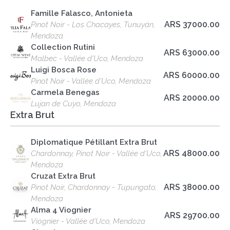
Famille Falasco, Antonieta
ARS 37000.00
Pinot Noir - Los Chacayes, Tunuyán,
Mendoza
Collection Rutini
ARS 63000.00
Malbec - Vallée d'Uco, Mendoza
Luigi Bosca Rose
ARS 60000.00
Pinot Noir - Vallée d'Uco, Mendoza
Carmela Benegas
ARS 20000.00
Lujan de Cuyo, Mendoza
Extra Brut
Diplomatique Pétillant Extra Brut
ARS 48000.00
Chardonnay, Pinot Noir - Vallée d'Uco,
Mendoza
Cruzat Extra Brut
ARS 38000.00
Pinot Noir, Chardonnay - Tupungato,
Mendoza
Alma 4 Viognier
ARS 29700.00
Viognier - Vallée d'Uco, Mendoza