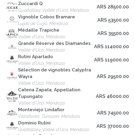
Zuccardi Q
ARS 28500.00
Gualtallary, Vallée d'Uco, Mendoza
Vignoble Cobos Bramare
ARS 53500.00
Lujan de Cuyo, Mendoza
Médaille Trapiche
ARS 35500.00
Vallée d'Uco, Mendoza
Grande Réserve des Diamandes
ARS 114000.00
Vallée d'Uco, Mendoza
Rutini Apartado
ARS 119000.00
Vallée d'Uco, Mendoza
Sélection de vignobles Calyptra
ARS 29500.00
Wayra
Vallée d'Uco, Mendoza
Catena Zapata, Appellation
ARS 46000.00
Tupungato
Vallée d'Uco, Mendoza
Monteviejo Lindaflor
ARS 74500.00
Vistaflores, Tunuyán, Mendoza
Dominio Rutini
ARS 37000.00
Gualtallary, Vallée d'Uco, Mendoza