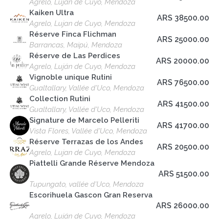
Agrelo, Luján de Cuyo, Mendoza
Kaiken Ultra
ARS 38500.00
Agrelo, Lujan de Cuyo, Mendoza
Réserve Finca Flichman
ARS 25000.00
Barrancas, Maipú, Mendoza
Réserve de Las Perdices
ARS 20000.00
Agrelo, Luján de Cuyo, Mendoza
Vignoble unique Rutini
ARS 76500.00
Gualtallary, Vallée d'Uco, Mendoza
Collection Rutini
ARS 41500.00
Gualtallary, Vallée d'Uco, Mendoza
Signature de Marcelo Pelleriti
ARS 41700.00
Vista Flores, Vallée d'Uco, Mendoza
Réserve Terrazas de los Andes
ARS 20500.00
Agrelo, Lujan de Cuyo, Mendoza
Piattelli Grande Réserve Mendoza
ARS 51500.00
Tupungato, vallée d'Uco, Mendoza
Escorihuela Gascon Gran Reserva
ARS 26000.00
Agrelo, Luján de Cuyo, Mendoza