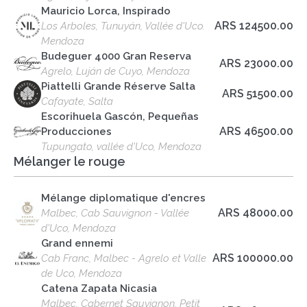
Mauricio Lorca, Inspirado
ARS 124500.00
Los Arboles, Tunuyán, Vallée d'Uco.
Mendoza
Budeguer 4000 Gran Reserva
ARS 23000.00
Agrelo, Luján de Cuyo, Mendoza
Piattelli Grande Réserve Salta
ARS 51500.00
Cafayate, Salta
Escorihuela Gascón, Pequeñas
ARS 46500.00
Producciones
Tupungato, vallée d'Uco, Mendoza
Mélanger le rouge
Mélange diplomatique d'encres
ARS 48000.00
Malbec, Cab Sauvignon - Vallée
d'Uco, Mendoza
Grand ennemi
ARS 100000.00
Cab Franc, Malbec - Agrelo et Valle
de Uco, Mendoza
Catena Zapata Nicasia
Malbec, Cabernet Sauvignon, Petit