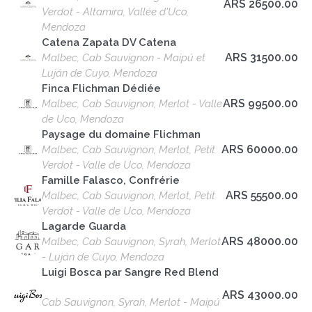
ARS 26500.00
Verdot - Altamira, Vallée d'Uco,
Mendoza
Catena Zapata DV Catena
ARS 31500.00
Malbec, Cab Sauvignon - Maipú et
Luján de Cuyo, Mendoza
Finca Flichman Dédiée
ARS 99500.00
Malbec, Cab Sauvignon, Merlot - Valle
de Uco, Mendoza
Paysage du domaine Flichman
ARS 60000.00
Malbec, Cab Sauvignon, Merlot, Petit
Verdot - Valle de Uco, Mendoza
Famille Falasco, Confrérie
ARS 55500.00
Malbec, Cab Sauvignon, Merlot, Petit
Verdot - Valle de Uco, Mendoza
Lagarde Guarda
ARS 48000.00
Malbec, Cab Sauvignon, Syrah, Merlot
- Luján de Cuyo, Mendoza
Luigi Bosca par Sangre Red Blend
ARS 43000.00
Cab Sauvignon, Syrah, Merlot - Maipú