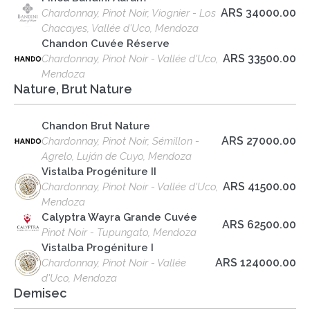
ARS 34000.00
Chardonnay, Pinot Noir, Viognier - Los
Chacayes, Vallée d'Uco, Mendoza
Chandon Cuvée Réserve
ARS 33500.00
Chardonnay, Pinot Noir - Vallée d'Uco,
Mendoza
Nature, Brut Nature
Chandon Brut Nature
ARS 27000.00
Chardonnay, Pinot Noir, Sémillon -
Agrelo, Luján de Cuyo, Mendoza
Vistalba Progéniture II
ARS 41500.00
Chardonnay, Pinot Noir - Vallée d'Uco,
Mendoza
Calyptra Wayra Grande Cuvée
ARS 62500.00
Pinot Noir - Tupungato, Mendoza
Vistalba Progéniture I
ARS 124000.00
Chardonnay, Pinot Noir - Vallée
d'Uco, Mendoza
Demisec