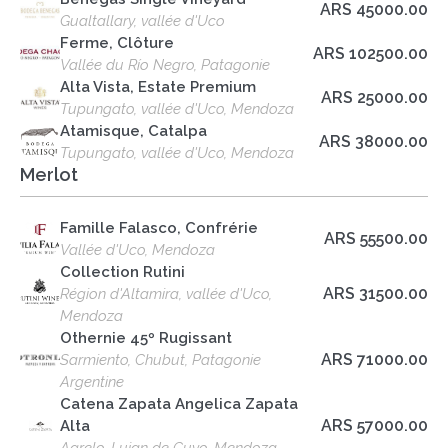
ARS 45000.00
Gualtallary, vallée d'Uco
Ferme, Clôture
ARS 102500.00
Vallée du Río Negro, Patagonie
Alta Vista, Estate Premium
ARS 25000.00
Tupungato, vallée d'Uco, Mendoza
Atamisque, Catalpa
ARS 38000.00
Tupungato, vallée d'Uco, Mendoza
Merlot
Famille Falasco, Confrérie
ARS 55500.00
Vallée d'Uco, Mendoza
Collection Rutini
ARS 31500.00
Région d'Altamira, vallée d'Uco,
Mendoza
Othernie 45º Rugissant
ARS 71000.00
Sarmiento, Chubut, Patagonie
Argentine
Catena Zapata Angelica Zapata
ARS 57000.00
Alta