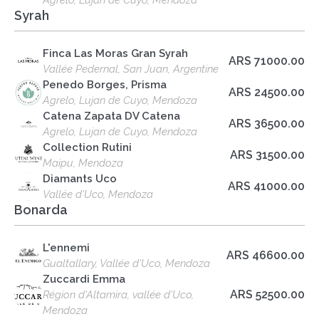
Agrelo, Lujan de Cuyo, Mendoza
Syrah
Finca Las Moras Gran Syrah
ARS 71000.00
Vallée Pedernal, San Juan, Argentine
Penedo Borges, Prisma
ARS 24500.00
Agrelo, Lujan de Cuyo, Mendoza
Catena Zapata DV Catena
ARS 36500.00
Agrelo, Lujan de Cuyo, Mendoza
Collection Rutini
ARS 31500.00
Maipu, Mendoza
Diamants Uco
ARS 41000.00
Vallée d'Uco, Mendoza
Bonarda
L'ennemi
ARS 46600.00
Gualtallary, Vallée d'Uco, Mendoza
Zuccardi Emma
ARS 52500.00
Région d'Altamira, vallée d'Uco,
Mendoza