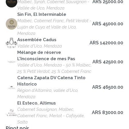
ARS 25000.00
Malbec, Syrah, Cabernet Sauvignon -
Vallée de Uco, Mendoza
Sin Fin, El Interminable
Malbec, Cabernet Franc, Petit Verdot -
ARS 45000.00
Luján de Cuyo et Valle de Uco,
Mendoza
Assemblée Cadus
ARS 142000.00
Vallée d'Uco, Mendoza
Mélange de réserve
L'Inconscience de mes Pas
ARS 42500.00
Vallée d'Uco, Mendoza - 50 % Malbec,
25 % Petit Verdot, 25 % Cabernet Franc
Catena Zapata DV Catena Tinto
Historico
ARS 46500.00
Région d'Altamira, vallée d'Uco,
Mendoza
El Esteco, Altimus
Cabernet Sauvignon, Malbec,
ARS 83000.00
Cabernet Franc, Merlot - Cafayate,
Salta
Pinot noir