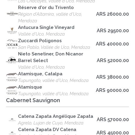
Los Chacayes, Vallée d'Uco, Mendoza
Réserve d'or du Trivento
ARS 26000.00
Région d'Altamira, vallée d'Uco,
Mendoza
Antucura Single Vineyard
ARS 29500.00
Vallée d'Uco, Mendoza
Zuccardi Poligonos
ARS 40000.00
San Pablo, Vallée de Uco, Mendoza
Nieto Senetiner, Don Nicanor
ARS 52000.00
Barrel Select
Vallée d'Uco, Mendoza
Atamisque, Catalpa
ARS 38000.00
Tupungato, vallée d'Uco, Mendoza
Atamisque
ARS 90000.00
Tupungato, vallée d'Uco, Mendoza
Cabernet Sauvignon
Catena Zapata Angélique Zapata
ARS 57000.00
Agrelo, Lujan de Cuyo, Mendoza
Catena Zapata DV Catena
ARS 45000.00