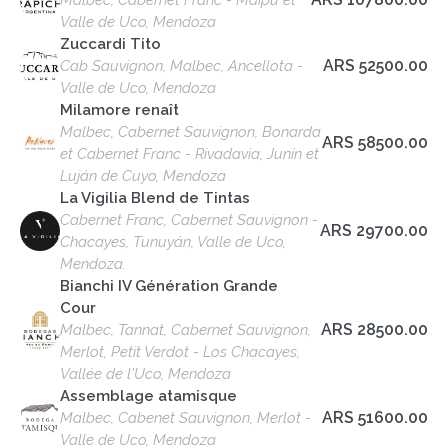
Malbec, Cabernet Franc - Maipú et
Valle de Uco, Mendoza
Zuccardi Tito
ARS 52500.00
Cab Sauvignon, Malbec, Ancellota -
Valle de Uco, Mendoza
Milamore renaît
Malbec, Cabernet Sauvignon, Bonarda
ARS 58500.00
et Cabernet Franc - Rivadavia, Junín et
Luján de Cuyo, Mendoza
La Vigilia Blend de Tintas
Cabernet Franc, Cabernet Sauvignon -
ARS 29700.00
Chacayes, Tunuyán, Valle de Uco,
Mendoza.
Bianchi IV Génération Grande
Cour
ARS 28500.00
Malbec, Tannat, Cabernet Sauvignon,
Merlot, Petit Verdot - Los Chacayes,
Vallée de l'Uco, Mendoza
Assemblage atamisque
ARS 51600.00
Malbec, Cabenet Sauvignon, Merlot -
Valle de Uco, Mendoza