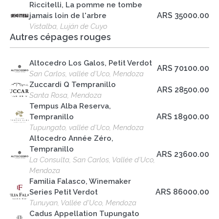
Riccitelli, La pomme ne tombe
ARS 35000.00
jamais loin de l'arbre
Vistalba, Luján de Cuyo
Autres cépages rouges
Altocedro Los Galos, Petit Verdot
ARS 70100.00
San Carlos, vallée d'Uco, Mendoza
Zuccardi Q Tempranillo
ARS 28500.00
Santa Rosa, Mendoza
Tempus Alba Reserva,
ARS 18900.00
Tempranillo
Tupungato, vallée d'Uco, Mendoza
Altocedro Année Zéro,
Tempranillo
ARS 23600.00
La Consulta, San Carlos, Vallée d'Uco,
Mendoza
Familia Falasco, Winemaker
ARS 86000.00
Series Petit Verdot
Tunuyan, Vallée d'Uco, Mendoza
Cadus Appellation Tupungato