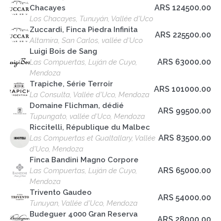
ARS 124500.00
Chacayes
Los Chacayes, Tunuyán, Vallée d'Uco
Zuccardi, Finca Piedra Infinita
ARS 225500.00
Altamira, San Carlos, vallée d'Uco
Luigi Bois de Sang
ARS 63000.00
Las Compuertas, Luján de Cuyo,
Mendoza
Trapiche, Série Terroir
ARS 101000.00
La Consulta, Vallée d'Uco, Mendoza
Domaine Flichman, dédié
ARS 99500.00
Tupungato, vallée d'Uco, Mendoza
Riccitelli, République du Malbec
ARS 83500.00
Las Compuertas et Gualtallary, Vallée
d'Uco, Mendoza
Finca Bandini Magno Corpore
ARS 65000.00
Las Compuertas, Luján de Cuyo,
Mendoza
Trivento Gaudeo
ARS 54000.00
Tunuyan, Vallée d'Uco, Mendoza
Budeguer 4000 Gran Reserva
ARS 28000.00