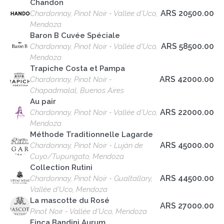
Chandon
ARS 20500.00
Chardonnay, Pinot Noir - Vallée d'Uco,
Mendoza
Baron B Cuvée Spéciale
ARS 58500.00
Chardonnay, Pinot Noir - Vallée d'Uco,
Mendoza
Trapiche Costa et Pampa
ARS 42000.00
Chardonnay, Pinot Noir -
Chapadmalal, Buenos Aires
Au pair
ARS 22000.00
Chardonnay, Pinot Noir - Vallée d'Uco,
Mendoza
Méthode Traditionnelle Lagarde
ARS 45000.00
Chardonnay, Pinot Noir - Luján de
Cuyo/Tupungato, Mendoza
Collection Rutini
ARS 44500.00
Chardonnay, Pinot Noir - Gualtallary,
Vallée d'Uco, Mendoza
La mascotte du Rosé
ARS 27000.00
Pinot Noir - Vallée d'Uco, Mendoza
Finca Bandini Aurum