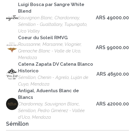
Luigi Bosca par Sangre White
Blend
ARS 49000.00
Sauvignon Blanc, Chardonnay,
Sémillon - Gualtallary, Tupungato,
Uco Valley
Coeur du Soleil RMVG
Roussanne, Marsanne, Viognier,
ARS 99000.00
Grenache Blanc - Valle de Uco,
Mendoza
Catena Zapata DV Catena Blanco
Historico
ARS 46500.00
Sémillon, Chenin - Agrelo, Luján de
Cuyo, Mendoza
Antigal, Aduentus Blanc de
Blancs
ARS 42000.00
Chardonnay, Sauvignon Blanc,
Sémillon, Pedro Giménez - Vallée
d'Uco, Mendoza
Sémillon