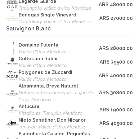
Lagarde Guarda
ARS 48000.00
Tupungato, vallée d'Uco, Mendoza
Benegas Single Vineyard
ARS 27000.00
Gualtallary, Vallée d'Uco, Mendoza
Sauvignon Blanc
Domaine Pulenta
ARS 28000.00
Vallée d'Uco, Mendoza
Collection Rutini
ARS 39500.00
Vallée d'Uco, Mendoza
Polygones de Zuccardi
ARS 40000.00
Vallée d'Uco, Mendoza
Alpamanta, Breva Naturel
ARS 30800.00
Naturel et biodynamique - Luján de
Cuyo, Mendoza
Antucura
ARS 19000.00
Vistaflores, Tunuyán, Mendoza
Nieto Senetiner, Don Nicanor
ARS 40500.00
Tunuyán, Vallée d'Uco, Mendoza
Escorihuela Gascón, Pequeñas