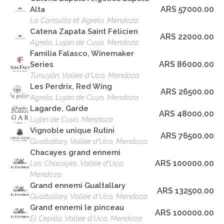
ARS 57000.00
Alta
La Consulta et Agrelo, Mendoza
Catena Zapata Saint Félicien
ARS 22000.00
Agrelo, Lujan de Cuyo, Mendoza
Familia Falasco, Winemaker
ARS 86000.00
Series
Tunuyán, Vallée d'Uco, Mendoza
Les Perdrix, Red Wing
ARS 26500.00
Agrelo, Luján de Cuyo, Mendoza
Lagarde, Garde
ARS 48000.00
Lujan de Cuyo, Mendoza
Vignoble unique Rutini
ARS 76500.00
Gualtallary, Vallée d'Uco, Mendoza
Chacayes grand ennemi
ARS 100000.00
Los Chacayes, Vallée d'Uco,
Mendoza
Grand ennemi Gualtallary
ARS 132500.00
Gualtallary, Vallée d'Uco, Mendoza
Grand ennemi le pinceau
ARS 100000.00
El Cepillo, Vallée d'Uco, Mendoza