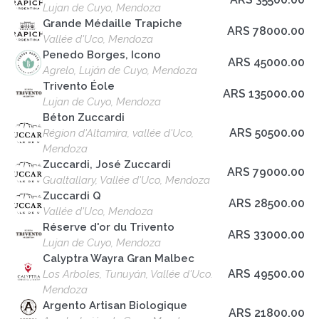
Lujan de Cuyo, Mendoza
Grande Médaille Trapiche
ARS 78000.00
Vallée d'Uco, Mendoza
Penedo Borges, Icono
ARS 45000.00
Agrelo, Luján de Cuyo, Mendoza
Trivento Éole
ARS 135000.00
Lujan de Cuyo, Mendoza
Béton Zuccardi
ARS 50500.00
Région d'Altamira, vallée d'Uco,
Mendoza
Zuccardi, José Zuccardi
ARS 79000.00
Gualtallary, Vallée d'Uco, Mendoza
Zuccardi Q
ARS 28500.00
Vallée d'Uco, Mendoza
Réserve d'or du Trivento
ARS 33000.00
Lujan de Cuyo, Mendoza
Calyptra Wayra Gran Malbec
ARS 49500.00
Los Arboles, Tunuyán, Vallée d'Uco.
Mendoza
Argento Artisan Biologique
ARS 21800.00