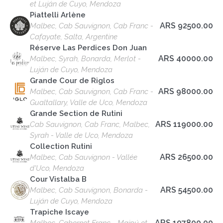
et Luján de Cuyo, Mendoza
Piattelli Arlène
ARS 92500.00
Malbec, Cab Sauvignon, Cab Franc -
Cafayate, Salta, Argentine
Réserve Las Perdices Don Juan
ARS 40000.00
Malbec, Syrah, Bonarda, Merlot -
Luján de Cuyo, Mendoza
Grande Cour de Riglos
ARS 98000.00
Malbec, Cab Sauvignon, Cab Franc -
Gualtallary, Valle de Uco, Mendoza
Grande Section de Rutini
ARS 119000.00
Cab Sauvignon, Cab Franc, Malbec,
Syrah - Valle de Uco, Mendoza
Collection Rutini
ARS 26500.00
Malbec, Cab Sauvignon - Vallée
d'Uco, Mendoza
Cour Vistalba B
ARS 54500.00
Malbec, Cab Sauvignon, Bonarda -
Luján de Cuyo, Mendoza
Trapiche Iscaye
ARS 107800.00