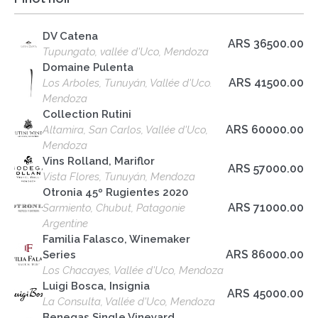
DV Catena
ARS 36500.00
Tupungato, vallée d'Uco, Mendoza
Domaine Pulenta
ARS 41500.00
Los Arboles, Tunuyán, Vallée d'Uco.
Mendoza
Collection Rutini
ARS 60000.00
Altamira, San Carlos, Vallée d'Uco,
Mendoza
Vins Rolland, Mariflor
ARS 57000.00
Vista Flores, Tunuyán, Mendoza
Otronia 45º Rugientes 2020
ARS 71000.00
Sarmiento, Chubut, Patagonie
Argentine
Familia Falasco, Winemaker
ARS 86000.00
Series
Los Chacayes, Vallée d'Uco, Mendoza
Luigi Bosca, Insignia
ARS 45000.00
La Consulta, Vallée d'Uco, Mendoza
Benegas Single Vineyard