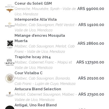
Coeur du Soleil GSM
ARS 99000.00
Grenache, Mouvédre, Syrah - Valle de
Uco, Mendoza
Intemporelle Alta Vista
ARS 19100.00
Malbec, Cab Sauvignon, Petit Verdot -
Valle de Uco, Mendoza
Mélange d’encres Mosquita
Muerta
ARS 28600.00
Malbec, Cab Sauvignon, Merlot, Cab
Franc - Valle de Uco, Mendoza
Trapiche Iscay 2014
ARS 137500.00
Malbec, Cabernet Franc - Maipú et
Valle de Uco, Mendoza
Cour Vistalba C
ARS 20100.00
Malbec, Cab Sauvignon, Bonarda,
Cab Franc - Luján de Cuyo, Mendoza
Antucura Blend Selection
ARS 27500.00
Merlot, Cabernet Sauvignon, Malbec -
Vallée de Uco, Mendoza
Antigal, Uno Red Blend