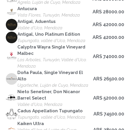
Agrelo, Luján de Cuyo, Mendoza
Antucura
ARS 28000.00
Vista Flores, Tunuyán, Mendoza
Antigal, Aduentus
ARS 42000.00
Vallée d'Uco, Mendoza
Antigal, Uno Platinum Edition
ARS 42000.00
Tupungato, vallée d'Uco, Mendoza
Calyptra Wayra Single Vineyard
Malbec
ARS 74000.00
Los Arboles, Tunuyán, Vallée d'Uco.
Mendoza
Doña Paula, Single Vineyard El
ARS 26500.00
Alto
Ugarteche, Luján de Cuyo, Mendoza
Nieto Senetiner, Don Nicanor
ARS 52000.00
Barrel Select
Vallée d'Uco, Mendoza
Cadus Appellation Tupungato
ARS 74500.00
Tupungato, vallée d'Uco, Mendoza
Kaiken Ultra
ARS 38500.00