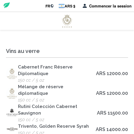
Commencer la session
FR
ARS $
Vins au verre
Cabernet Franc Réserve
ARS 12000.00
Diplomatique
150 cc / 5 oz
Mélange de réserve
ARS 12000.00
diplomatique
150 cc / 5 oz
Rutini Colección Cabernet
ARS 11500.00
Sauvignon
150 cc / 5 oz
Trivento, Golden Reserve Syrah
ARS 14000.00
150 cc / 5 oz