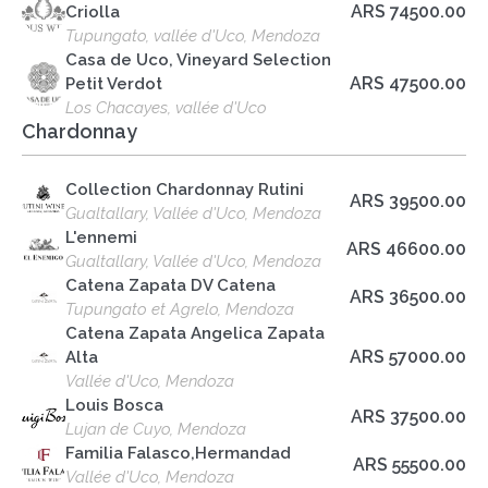
ARS 74500.00
Criolla
Tupungato, vallée d'Uco, Mendoza
Casa de Uco, Vineyard Selection
ARS 47500.00
Petit Verdot
Los Chacayes, vallée d'Uco
Chardonnay
Collection Chardonnay Rutini
ARS 39500.00
Gualtallary, Vallée d'Uco, Mendoza
L'ennemi
ARS 46600.00
Gualtallary, Vallée d'Uco, Mendoza
Catena Zapata DV Catena
ARS 36500.00
Tupungato et Agrelo, Mendoza
Catena Zapata Angelica Zapata
ARS 57000.00
Alta
Vallée d'Uco, Mendoza
Louis Bosca
ARS 37500.00
Lujan de Cuyo, Mendoza
Familia Falasco,Hermandad
ARS 55500.00
Vallée d'Uco, Mendoza