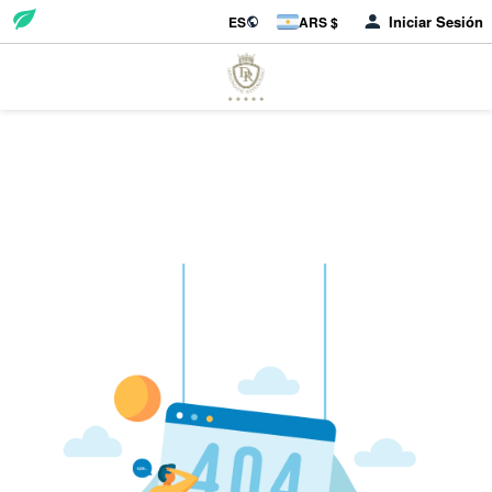
Iniciar Sesión
ES
ARS $